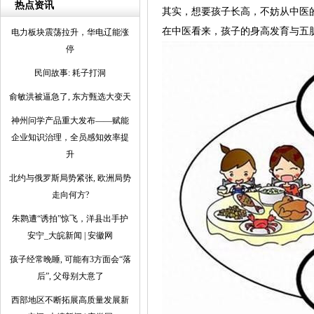
热点资讯
其实，想要孩子长高，不妨从中医
在中医看来，孩子的身高发育与五
电力板块震荡拉升，华电辽能涨
停
民间故事: 耗子打洞
俞敏洪被逼急了, 东方甄选大变天
神州问学产品重大发布——赋能
企业知识治理，全员感知效率提
升
北约与俄罗斯局势紧张, 欧洲局势
走向何方?
朱鹮遭“诱拍”惊飞，洋县出手护
安宁_大皖新闻 | 安徽网
孩子经常晚睡, 可能有3方面会“落
后”, 父母别大意了
西部地区不断拓展高质量发展新