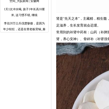
空间_大皖新闻 | 安徽网
1天1次冲水喝, 孩子1年长高10厘
米, 这习惯不错, 继续
肾是“先天之本”，主藏精，精生
李信20万士兵伐楚惨败，是因为
足滋养，生长发育就会迟缓。
年少轻狂，还是在替老板背锅_秦
常用到的补肾中药有：山药（补脾
肾，养心安神）、骨碎补（补肾强